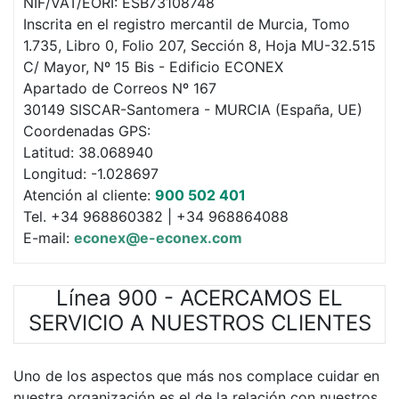
NIF/VAT/EORI: ESB73108748
Inscrita en el registro mercantil de Murcia, Tomo
1.735, Libro 0, Folio 207, Sección 8, Hoja MU-32.515
C/ Mayor, Nº 15 Bis - Edificio ECONEX
Apartado de Correos Nº 167
30149 SISCAR-Santomera - MURCIA (España, UE)
Coordenadas GPS:
Latitud: 38.068940
Longitud: -1.028697
Atención al cliente:
900 502 401
Tel. +34 968860382 | +34 968864088
E-mail:
econex@e-econex.com
Línea 900 - ACERCAMOS EL
SERVICIO A NUESTROS CLIENTES
Uno de los aspectos que más nos complace cuidar en
nuestra organización es el de la relación con nuestros